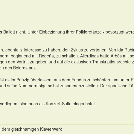
 Ballett nicht. Unter Einbeziehung ihrer Folkloretänze - bevorzugt we
.
en, ebenfalls Interesse zu haben, den Zyklus zu vertonen. Von Ida Rub
ern, beginnend mit Rodeña, zu schaffen. Allerdings hatte Arbós mit s
gen den Vortritt zu geben und auf die exklusiven Transkriptionsrecht
on des Boleros aus.
ist es im Prinzip überlassen, aus dem Fundus zu schöpfen, um unter Ei
und seine Nummernfolge selbst zusammenzustellen. Der spanische Tänz
orliegen, sind auch als Konzert-Suite eingerichtet.
ch dem gleichnamigen Klavierwerk