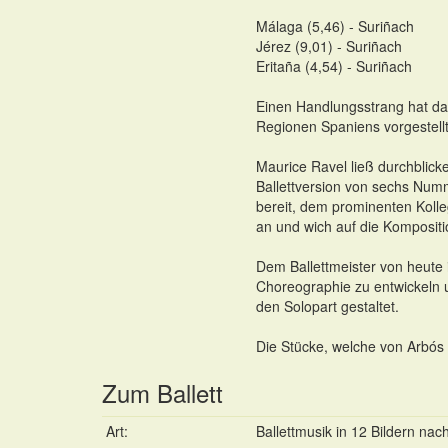
Málaga (5,46) - Suriñach
Jérez (9,01) - Suriñach
Eritaña (4,54) - Suriñach
Einen Handlungsstrang hat das
Regionen Spaniens vorgestellt
Maurice Ravel ließ durchblick
Ballettversion von sechs Numm
bereit, dem prominenten Kolle
an und wich auf die Kompositi
Dem Ballettmeister von heute 
Choreographie zu entwickeln 
den Solopart gestaltet.
Die Stücke, welche von Arbós v
Zum Ballett
Art:
Ballettmusik in 12 Bildern na