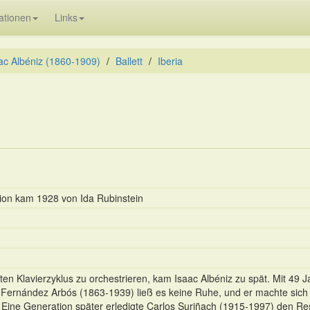
ationen
Links
ac Albéniz (1860-1909)
Ballett
Iberia
sion kam 1928 von Ida Rubinstein
iebten Klavierzyklus zu orchestrieren, kam Isaac Albéniz zu spät. Mit 
Fernández Arbós (1863-1939) ließ es keine Ruhe, und er machte sich d
. Eine Generation später erledigte Carlos Suriñach (1915-1997) den Rest