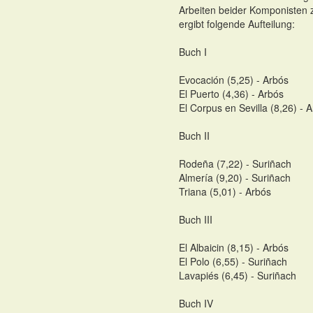
Arbeiten beider Komponisten
ergibt folgende Aufteilung:
Buch I
Evocación (5,25) - Arbós
El Puerto (4,36) - Arbós
El Corpus en Sevilla (8,26) - 
Buch II
Rodeña (7,22) - Suriñach
Almería (9,20) - Suriñach
Triana (5,01) - Arbós
Buch III
El Albaicin (8,15) - Arbós
El Polo (6,55) - Suriñach
Lavapiés (6,45) - Suriñach
Buch IV