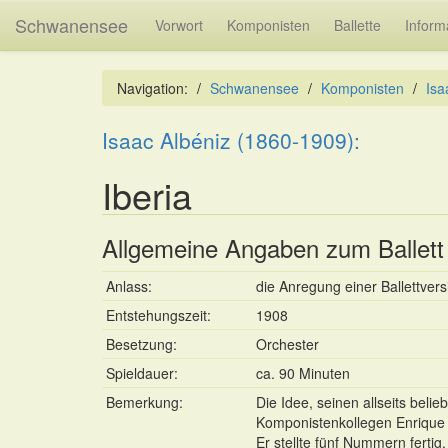
Schwanensee
Vorwort
Komponisten
Ballette
Inform
Navigation:
Schwanensee
Komponisten
Isa
Isaac Albéniz (1860-1909):
Iberia
Allgemeine Angaben zum Ballett
Anlass:
die Anregung einer Ballettver
Entstehungszeit:
1908
Besetzung:
Orchester
Spieldauer:
ca. 90 Minuten
Bemerkung:
Die Idee, seinen allseits bel
Komponistenkollegen Enrique 
Er stellte fünf Nummern fertig