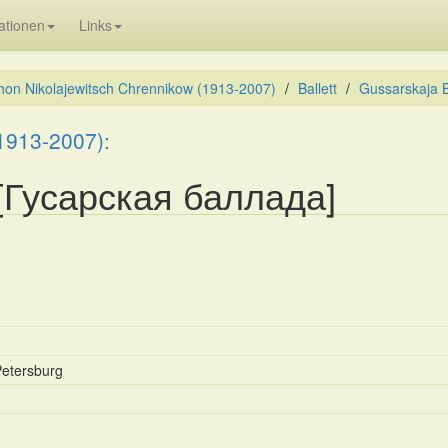
ationen
Links
hon Nikolajewitsch Chrennikow (1913-2007)
Ballett
Gussarskaja 
1913-2007):
 [Гусарская баллада]
Petersburg