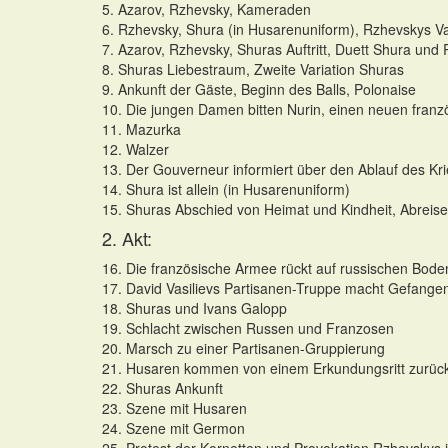
5. Azarov, Rzhevsky, Kameraden
6. Rzhevsky, Shura (in Husarenuniform), Rzhevskys Va
7. Azarov, Rzhevsky, Shuras Auftritt, Duett Shura und
8. Shuras Liebestraum, Zweite Variation Shuras
9. Ankunft der Gäste, Beginn des Balls, Polonaise
10. Die jungen Damen bitten Nurin, einen neuen franz
11. Mazurka
12. Walzer
13. Der Gouverneur informiert über den Ablauf des Kr
14. Shura ist allein (in Husarenuniform)
15. Shuras Abschied von Heimat und Kindheit, Abreise
2. Akt:
16. Die französische Armee rückt auf russischen Bode
17. David Vasilievs Partisanen-Truppe macht Gefange
18. Shuras und Ivans Galopp
19. Schlacht zwischen Russen und Franzosen
20. Marsch zu einer Partisanen-Gruppierung
21. Husaren kommen von einem Erkundungsritt zurüc
22. Shuras Ankunft
23. Szene mit Husaren
24. Szene mit Germon