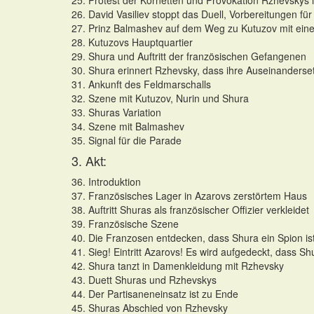
25. Protest der Kornetten und Provokation Rzhevskys 
26. David Vasiliev stoppt das Duell, Vorbereitungen fü
27. Prinz Balmashev auf dem Weg zu Kutuzov mit eine
28. Kutuzovs Hauptquartier
29. Shura und Auftritt der französischen Gefangenen
30. Shura erinnert Rzhevsky, dass ihre Auseinanderse
31. Ankunft des Feldmarschalls
32. Szene mit Kutuzov, Nurin und Shura
33. Shuras Variation
34. Szene mit Balmashev
35. Signal für die Parade
3. Akt:
36. Introduktion
37. Französisches Lager in Azarovs zerstörtem Haus
38. Auftritt Shuras als französischer Offizier verkleidet
39. Französische Szene
40. Die Franzosen entdecken, dass Shura ein Spion is
41. Sieg! Eintritt Azarovs! Es wird aufgedeckt, dass Sh
42. Shura tanzt in Damenkleidung mit Rzhevsky
43. Duett Shuras und Rzhevskys
44. Der Partisaneneinsatz ist zu Ende
45. Shuras Abschied von Rzhevsky