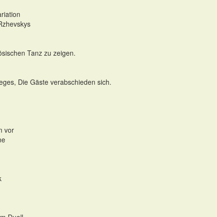
riation
 Rzhevskys
ösischen Tanz zu zeigen.
ieges, Die Gäste verabschieden sich.
n vor
ne
k