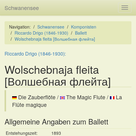
Schwanensee
Toggl
navig
Navigation:
Schwanensee
Komponisten
Riccardo Drigo (1846-1930)
Ballett
Wolschebnaja fleita [Волшебная флейта]
Riccardo Drigo (1846-1930):
Wolschebnaja fleita
[Волшебная флейта]
Die Zauberflöte /
The Magic Flute /
La
Flûte magique
Allgemeine Angaben zum Ballett
Entstehungszeit:
1893