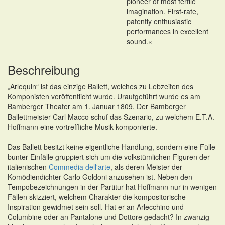
pioneer of most fertile
imagination. First-rate,
patently enthusiastic
performances in excellent
sound.«
Beschreibung
„Arlequin“ ist das einzige Ballett, welches zu Lebzeiten des
Komponisten veröffentlicht wurde. Uraufgeführt wurde es am
Bamberger Theater am 1. Januar 1809. Der Bamberger
Ballettmeister Carl Macco schuf das Szenario, zu welchem E.T.A.
Hoffmann eine vortreffliche Musik komponierte.
Das Ballett besitzt keine eigentliche Handlung, sondern eine Fülle
bunter Einfälle gruppiert sich um die volkstümlichen Figuren der
italienischen
Commedia dell'arte
, als deren Meister der
Komödiendichter Carlo Goldoni anzusehen ist. Neben den
Tempobezeichnungen in der Partitur hat Hoffmann nur in wenigen
Fällen skizziert, welchem Charakter die kompositorische
Inspiration gewidmet sein soll. Hat er an Arlecchino und
Columbine oder an Pantalone und Dottore gedacht? In zwanzig