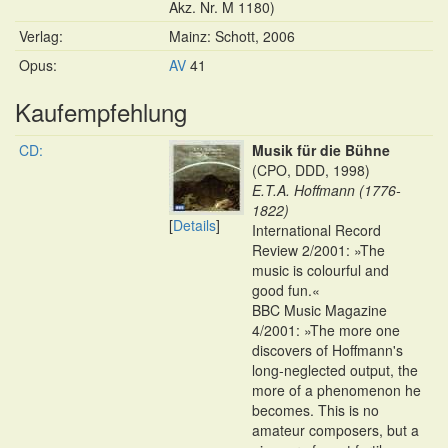
Akz. Nr. M 1180)
Verlag:
Mainz: Schott, 2006
Opus:
AV
41
Kaufempfehlung
CD:
Musik für die Bühne
(CPO, DDD, 1998)
E.T.A. Hoffmann (1776-
1822)
[
Details
]
International Record
Review 2/2001: »The
music is colourful and
good fun.«
BBC Music Magazine
4/2001: »The more one
discovers of Hoffmann's
long-neglected output, the
more of a phenomenon he
becomes. This is no
amateur composers, but a