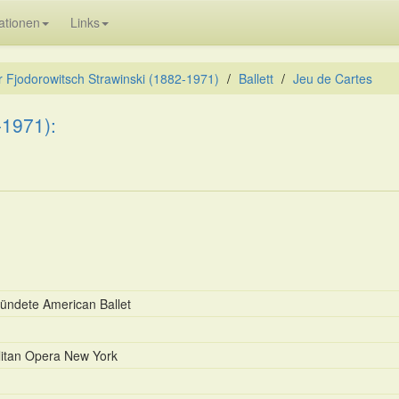
ationen
Links
r Fjodorowitsch Strawinski (1882-1971)
Ballett
Jeu de Cartes
-1971):
ründete American Ballet
litan Opera New York