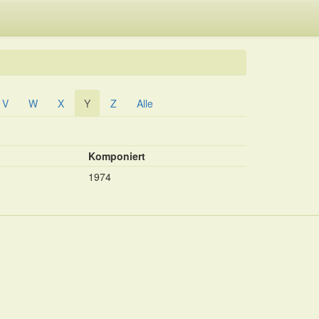
V
W
X
Y
Z
Alle
Komponiert
1974