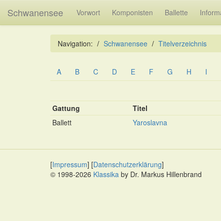
Schwanensee
Vorwort
Komponisten
Ballette
Inform
Navigation:
Schwanensee
Titelverzeichnis
A
B
C
D
E
F
G
H
I
Gattung
Titel
Ballett
Yaroslavna
[
Impressum
] [
Datenschutzerklärung
]
© 1998-2026
Klassika
by Dr. Markus Hillenbrand