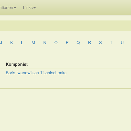
ationen
Links
J
K
L
M
N
O
P
Q
R
S
T
U
Komponist
Boris Iwanowitsch Tischtschenko