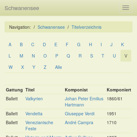
Schwanensee
Toggl
navig
Navigation:
Schwanensee
Titelverzeichnis
A
B
C
D
E
F
G
H
I
J
K
L
M
N
O
P
Q
R
S
T
U
V
W
X
Y
Z
Alle
Gattung
Titel
Komponist
Komponiert
Ballett
Valkyrien
Johan Peter Emilius
1860/61
Hartmann
Ballett
Vendetta
Giuseppe Verdi
1951
Ballett
Venezianische
André Campra
1710
Feste