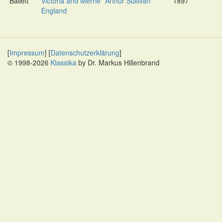
Ballett
Victoria and Merrie
Arthur Sullivan
1897
England
[
Impressum
] [
Datenschutzerklärung
]
© 1998-2026
Klassika
by Dr. Markus Hillenbrand